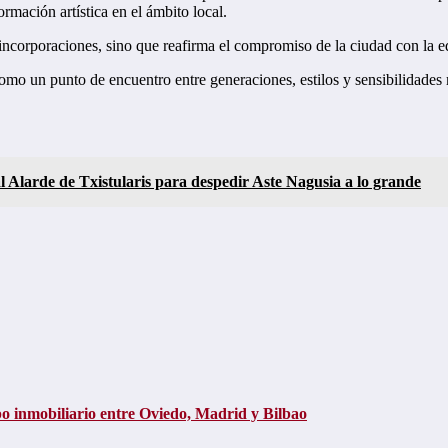
formación artística en el ámbito local.
incorporaciones, sino que reafirma el compromiso de la ciudad con la ed
 como un punto de encuentro entre generaciones, estilos y sensibilidade
l Alarde de Txistularis para despedir Aste Nagusia a lo grande
o inmobiliario entre Oviedo, Madrid y Bilbao