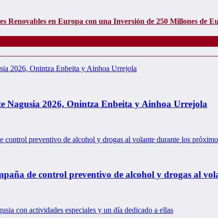
les Renovables en Europa con una Inversión de 250 Millones de E
ste Nagusia 2026, Onintza Enbeita y Ainhoa Urrejola
mpaña de control preventivo de alcohol y drogas al vol