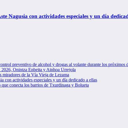
te Nagusia con actividades especiales y un día dedicad
ontrol preventivo de alcohol y drogas al volante durante los próximos 
a 2026, Onintza Enbeita y Ainhoa Urrejola
s miradores de la Vía Vieja de Lezama
 con actividades especiales y un día dedicado a ellas
 que conecta los barrios de Txurdinaga y Bolueta