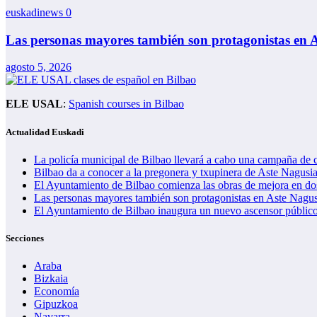
euskadinews
0
Las personas mayores también son protagonistas en As
agosto 5, 2026
ELE USAL
:
Spanish courses in Bilbao
Actualidad Euskadi
La policía municipal de Bilbao llevará a cabo una campaña de c
Bilbao da a conocer a la pregonera y txupinera de Aste Nagusi
El Ayuntamiento de Bilbao comienza las obras de mejora en do
Las personas mayores también son protagonistas en Aste Nagusia
El Ayuntamiento de Bilbao inaugura un nuevo ascensor público
Secciones
Araba
Bizkaia
Economía
Gipuzkoa
Navarra