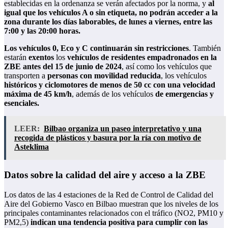
establecidas en la ordenanza se verán afectados por la norma, y
al
igual que los vehículos A o sin etiqueta, no podrán acceder a la
zona durante los días laborables, de lunes a viernes, entre las
7:00 y las 20:00 horas.
Los vehículos 0, Eco y C continuarán sin restricciones
. También
estarán
exentos
los
vehículos de residentes empadronados en la
ZBE antes del 15 de junio de 2024
, así como los vehículos que
transporten a
personas con movilidad reducida
, los vehículos
históricos y ciclomotores de menos de 50 cc con una velocidad
máxima de 45 km/h
, además de los vehículos
de emergencias y
esenciales.
LEER:
Bilbao organiza un paseo interpretativo y una
recogida de plásticos y basura por la ría con motivo de
Asteklima
Datos sobre la calidad del aire y acceso a la ZBE
Los datos de las 4 estaciones de la Red de Control de Calidad del
Aire del Gobierno Vasco en Bilbao muestran que los niveles de los
principales contaminantes relacionados con el tráfico (NO2, PM10 y
PM2,5)
indican una tendencia positiva para cumplir con las