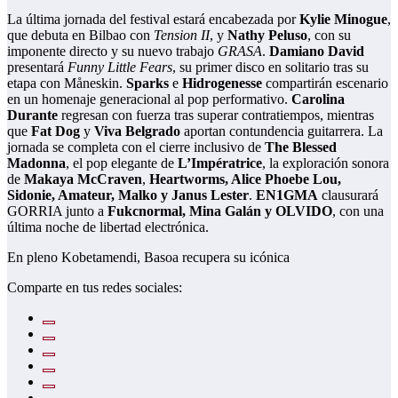
La última jornada del festival estará encabezada por
Kylie Minogue
,
que debuta en Bilbao con
Tension II
, y
Nathy Peluso
, con su
imponente directo y su nuevo trabajo
GRASA
.
Damiano David
presentará
Funny Little Fears
, su primer disco en solitario tras su
etapa con Måneskin.
Sparks
e
Hidrogenesse
compartirán escenario
en un homenaje generacional al pop performativo.
Carolina
Durante
regresan con fuerza tras superar contratiempos, mientras
que
Fat Dog
y
Viva Belgrado
aportan contundencia guitarrera. La
jornada se completa con el cierre inclusivo de
The Blessed
Madonna
, el pop elegante de
L’Impératrice
, la exploración sonora
de
Makaya McCraven
,
Heartworms, Alice Phoebe Lou,
Sidonie, Amateur, Malko y Janus Lester
.
EN1GMA
clausurará
GORRIA junto a
Fukcnormal, Mina Galán y OLVIDO
, con una
última noche de libertad electrónica.
En pleno Kobetamendi, Basoa recupera su icónica
Comparte en tus redes sociales: