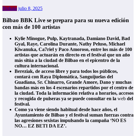
Bizkaia
julio 8, 2025
Bilbao BBK Live se prepara para su nueva edición
con más de 100 artistas
Kylie Minogue, Pulp, Kaytranada, Damiano David, Bad
Gyal, Raye, Carolina Durante, Nathy Peluso, Michael
Kiwanuka, Ca7riel y Paco Amoroso, entre los más de 100
artistas que actuarán en directo en el festival que un año
más sitúa a la ciudad de Bilbao en el epicentro de la
cultura internacional.
Bereziak, de acceso libre y para todos los públicos,
contará con Raya Diplomática, Sanguijuelas del
Guadiana, Sr. Chinarro, Grande Amore, Dano y muchas
bandas más en los 4 escenarios repartidos por el centro de
la ciudad. Toda la información relativa a horarios, accesos
y recogida de pulseras ya se puede consultar en la
web
del
festival.
Como ya viene siendo habitual desde hace años, el
Ayuntamiento de Bilbao y el festival suman fuerzas contra
las agresiones sexistas impulsando la campaña ‘NO ES
NO… EZ BETI DA EZ’.