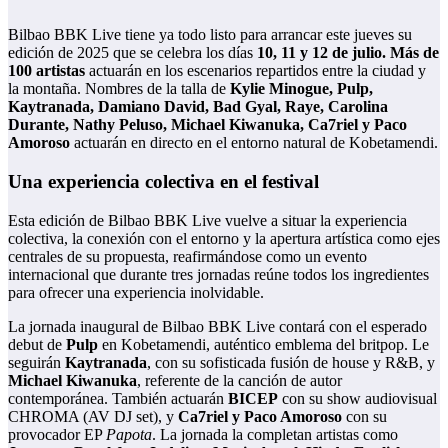
Bilbao BBK Live tiene ya todo listo para arrancar este jueves su
edición de 2025 que se celebra los días
10, 11 y 12 de julio. Más de
100 artistas
actuarán en los escenarios repartidos entre la ciudad y
la montaña. Nombres de la talla de
Kylie Minogue, Pulp,
Kaytranada, Damiano David, Bad Gyal, Raye, Carolina
Durante, Nathy Peluso, Michael Kiwanuka, Ca7riel y Paco
Amoroso
actuarán en directo en el entorno natural de Kobetamendi.
Una experiencia colectiva en el festival
Esta edición de Bilbao BBK Live vuelve a situar la experiencia
colectiva, la conexión con el entorno y la apertura artística como ejes
centrales de su propuesta, reafirmándose como un evento
internacional que durante tres jornadas reúne todos los ingredientes
para ofrecer una experiencia inolvidable.
La jornada inaugural de Bilbao BBK Live contará con el esperado
debut de
Pulp
en Kobetamendi, auténtico emblema del britpop. Le
seguirán
Kaytranada
, con su sofisticada fusión de house y R&B, y
Michael Kiwanuka
, referente de la canción de autor
contemporánea. También actuarán
BICEP
con su show audiovisual
CHROMA (AV DJ set), y
Ca7riel y Paco Amoroso
con su
provocador EP
Papota
. La jornada la completan artistas como