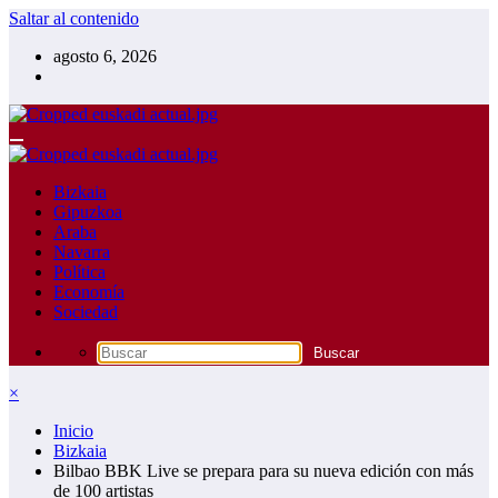
Saltar al contenido
agosto 6, 2026
Bizkaia
Gipuzkoa
Araba
Navarra
Política
Economía
Sociedad
×
Inicio
Bizkaia
Bilbao BBK Live se prepara para su nueva edición con más
de 100 artistas