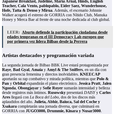
Japanese Breakfast, Judeline, Maria Arnal, Hinds, English
Teacher, Cala Vento, pablopablo, Eider Saez, Wunderhouse,
Hofe, Tatta & Denso y Mirua
. Además, el escenario Johnnie
Walker acogerá el estreno de GORRIA con Nítido Club, Manuka
Honey y Merca Bae al frente de una noche dedicada al club global.
LEER:
Aburto defiende la participación ciudadana desde
edades tempranas en el III Democracy Lab europeo que
por primera vez lidera Bilbao desde la Perrera
Artistas destacados y programación variada
La segunda jornada de Bilbao BBK Live estará protagonizada por
Raye
,
Bad Gyal
,
Amaia
y
Amyl
& The Sniffers
, en un día con
gran presencia femenina y directos inolvidables.
KNEECAP
aportarán su rap combativo y mirada política, mientras que
Polo &
Pan
y
Orbital
expandirán el plano electrónico.
Jessica Pratt
,
Jalen
Ngonda
,
Obongjayar
y
Sofie Royer
sumarán intensidad y belleza
desde registros más íntimos.
Rusowsky
presentará
DAISY
y
Carlos
Ares
llegará con
La Boca del Lobo
, dos de los discos más
aplaudidos del año.
Julieta, Abhir, Baiuca, Sal del Coche y
Xsakara
completarán una jornada diversa, que culminará en
GORRIA con
JUGO3000, Drummie, Kinara y Nusar3000
.