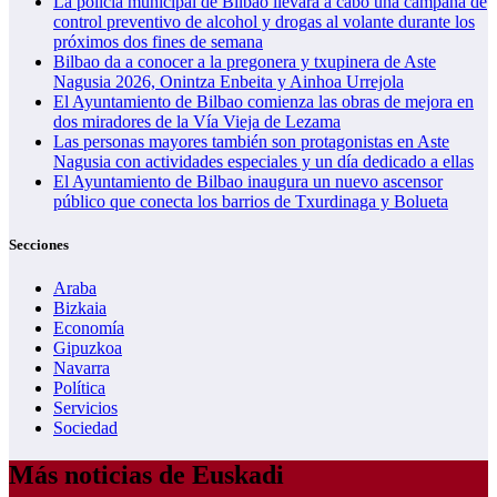
La policía municipal de Bilbao llevará a cabo una campaña de
control preventivo de alcohol y drogas al volante durante los
próximos dos fines de semana
Bilbao da a conocer a la pregonera y txupinera de Aste
Nagusia 2026, Onintza Enbeita y Ainhoa Urrejola
El Ayuntamiento de Bilbao comienza las obras de mejora en
dos miradores de la Vía Vieja de Lezama
Las personas mayores también son protagonistas en Aste
Nagusia con actividades especiales y un día dedicado a ellas
El Ayuntamiento de Bilbao inaugura un nuevo ascensor
público que conecta los barrios de Txurdinaga y Bolueta
Secciones
Araba
Bizkaia
Economía
Gipuzkoa
Navarra
Política
Servicios
Sociedad
Más noticias de Euskadi