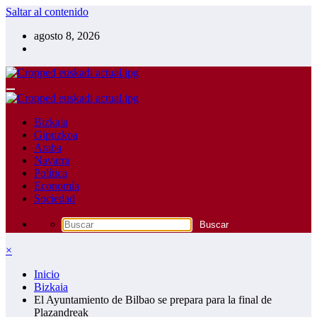
Saltar al contenido
agosto 8, 2026
Bizkaia
Gipuzkoa
Araba
Navarra
Política
Economía
Sociedad
×
Inicio
Bizkaia
El Ayuntamiento de Bilbao se prepara para la final de
Plazandreak